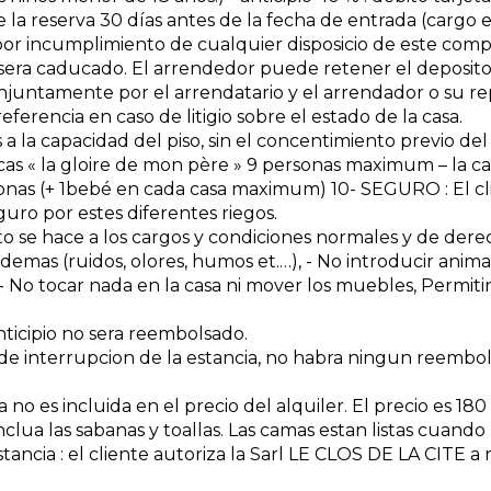
a reserva 30 días antes de la fecha de entrada (cargo en
y por incumplimiento de cualquier disposicio de este comp
o sera caducado. El arrendedor puede retener el deposit
njuntamente por el arrendatario y el arrendador o su repr
referencia en caso de litigio sobre el estado de la casa.
 a la capacidad del piso, sin el concentimiento previo de
as « la gloire de mon père » 9 personas maximum – la cas
sonas (+ 1bebé en cada casa maximum) 10- SEGURO : El cl
uro por estes diferentes riegos.
to se hace a los cargos y condiciones normales y de derec
 demas (ruidos, olores, humos et.…), - No introducir anim
 - No tocar nada en la casa ni mover los muebles, Permiti
anticipio no sera reembolsado.
 de interrupcion de la estancia, no habra ningun reembo
no es incluida en el precio del alquiler. El precio es 180
nclua las sabanas y toallas. Las camas estan listas cuando 
tancia : el cliente autoriza la Sarl LE CLOS DE LA CITE a