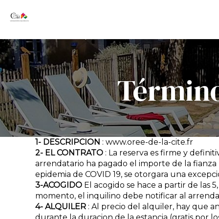
Término
1- DESCRIPCION
: www.oree-de-la-cite.fr
2- EL CONTRATO
: La reserva es firme y defin
arrendatario ha pagado el importe de la fianza p
epidemia de COVID 19, se otorgara una excepció
3-ACOGIDO
El acogido se hace a partir de las 5
momento, el inquilino debe notificar al arrenda
4- ALQUILER
: Al precio del alquiler, hay que 
durante la duracion de la estancia (gratis por lo