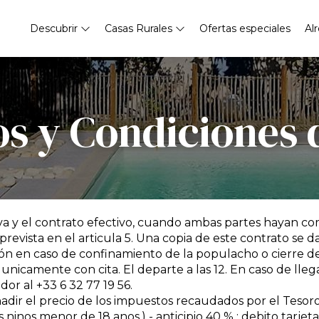
Descubrir
Casas Rurales
Ofertas especiales
Al
s y Condiciones 
itiva y el contrato efectivo, cuando ambas partes hayan 
revista en el articula 5. Una copia de este contrato se d
n en caso de confinamiento de la populacho o cierre de f
, unicamente con cita. El departe a las 12. En caso de lle
dor al +33 6 32 77 19 56.
anadir el precio de los impuestos recaudados por el Tesor
s ninos menor de 18 anos.) - anticipio 40 % : debito tarjet