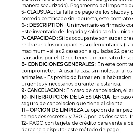
manera securizada). Pagamento del importe de l
5- CLAUSUAL
: La falta de pago de los plazos 
corredo certificado sin repuesta, este contrat
6- : DESCRIPTION
: Un inventario es firmado co
Este inventario de llegada y salida son la unica 
7- CAPACIDAD
: Si los occupante son superiores
rechazar a los occupantes suplementarios. (La c
maximum – si las 2 casas son alquiladas 22 per
causados por el. Debe tener un contrato de seg
8- CONDICIONES GENERALES
: En este contra
compromete : - A usar la casa sin molestar a los
animales. - Es prohibido fumar en la habitacion
urgentes y necesarios durante la estancia.
9- CANCELACION
: En caso de cancelacion, el 
10- INTERRUPCION DE LA ESTANCIA
: En caso
seguro de cancelacion que tiene el cliente.
11 – OPCION DE LIMPIEZA
La opcion de limpieza 
temps des secrets » y 390 € por las dos casas . I
12- PAGO con tarjeta de crédito para venta a dis
derecho a disputar este método de pago.