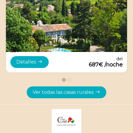
Propriété entière pour 22 personnes
l'ORÉE DE LA CITÉ
Capacidad máxima:22
del
Detalles
687€ /noche
Ver todas las casas rurales