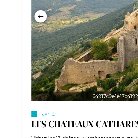
64917c9e1e17c419
11 avr. 21
LES CHATEAUX CATHARE