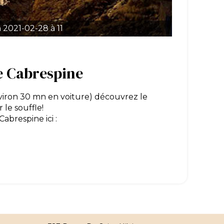
 2021-02-28 à 11
de Cabrespine
viron 30 mn en voiture) découvrez le
 le souffle!
Cabrespine ici :