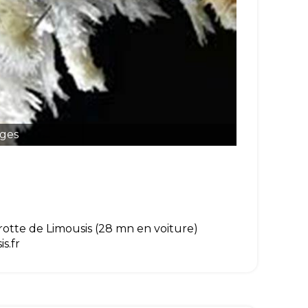
ges
grotte de Limousis (28 mn en voiture)
s.fr