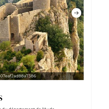
207eaf2ad88a7386
S