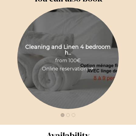
Cleaning and Linen 4 bedroom
O
h...
from 100€
Online reservation
Availability