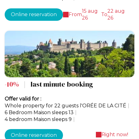
15 aug
22 aug
Online reservation
From
To
26
26
-10%
|
last minute booking
Offer valid for :
Whole property for 22 guests l'ORÉE DE LA CITÉ
|
6 Bedroom Maison sleeps 13
|
4 bedroom Maison sleeps 9
|
Right now!
Online reservation