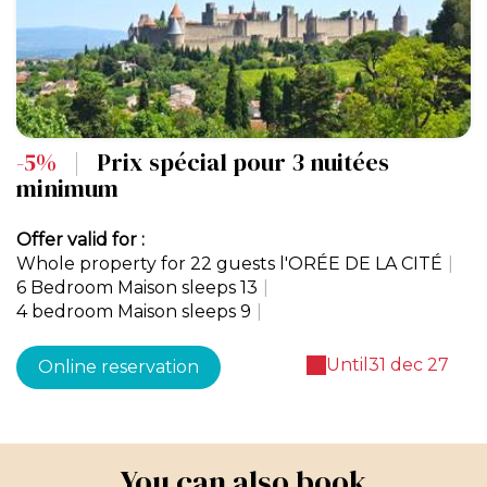
-5%
|
Prix spécial pour 3 nuitées
minimum
Offer valid for :
Whole property for 22 guests l'ORÉE DE LA CITÉ
|
6 Bedroom Maison sleeps 13
|
4 bedroom Maison sleeps 9
|
Until
31 dec 27
Online reservation
You can also book