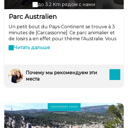
до 3.2 Km рядом с нами
Parc Australien
Un petit bout du Pays-Continent se trouve à 3
minutes de [Carcassonne]. Ce parc animalier et
de loisirs a en effet pour thème l'Australie. Vous
y croisez évidemment des kangourous mais
Читать дальше
vous y découvrez également le peuple et la
culture aborigène, notamment en maniant le
boomerang et le rhombe, cet instrument à vent
que l'on fait tournoyer au-dessus de la tête.
Почему мы рекомендуем эти
места
?????????? ?????