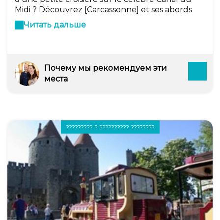
Midi ? Découvrez [Carcassonne] et ses abords
depuis ce formidable ouvrage de génie civil du
Читать дальше
XVIIème siècle qui relit [Toulouse] à la
Méditerranée. Embarquement depuis le port de
Carcassonne.
Почему мы рекомендуем эти
места
????????? ? ?????????? ????????