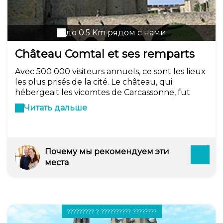
до 0.5 Km рядом с нами
Château Comtal et ses remparts
Avec 500 000 visiteurs annuels, ce sont les lieux
les plus prisés de la cité. Le château, qui
hébergeait les vicomtes de Carcassonne, fut
érigé au XIIème siècle. Quant aux remparts, il
Читать дальше
s'agit d'une double enceinte dont une partie
date de l'époque gallo-romaine (III-IVème
siècle). Elle mesure 3 km de long et comporte
52 tours.
Почему мы рекомендуем эти
места
????????? ? ?????????? ????????