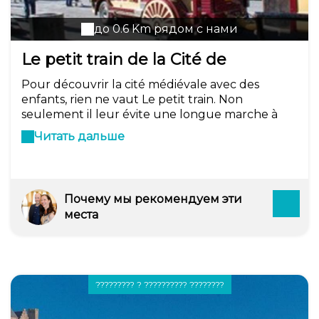
до 0.6 Km рядом с нами
Le petit train de la Cité de
Carcassonne
Pour découvrir la cité médiévale avec des
enfants, rien ne vaut Le petit train. Non
seulement il leur évite une longue marche à
travers la ville mais surtout la visite est
Читать дальше
commentée. Tous en voiture à la [porte
Narbonnaise] pour un tour du système défensif
de la cité.
Почему мы рекомендуем эти
места
????????? ? ?????????? ????????