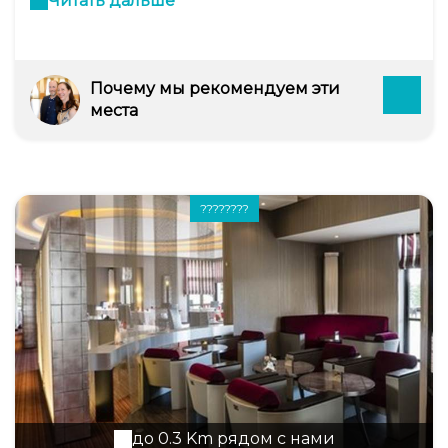
Читать дальше
plus gourmands y dégusteront un fameux
cassoulet.
Почему мы рекомендуем эти
места
????????
до 0.3 Km рядом с нами