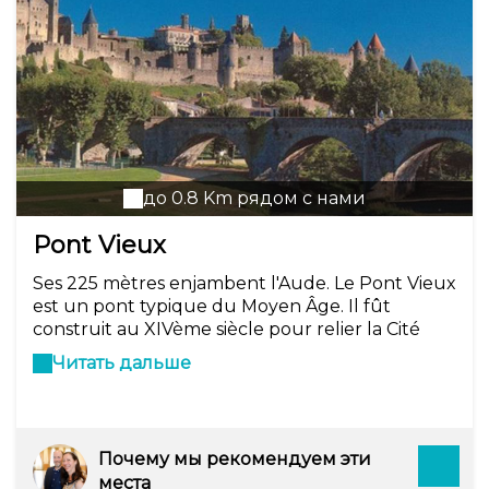
до 0.8 Km рядом с нами
Pont Vieux
Ses 225 mètres enjambent l'Aude. Le Pont Vieux
est un pont typique du Moyen Âge. Il fût
construit au XIVème siècle pour relier la Cité
médiévale à la Bastide Saint-Louis. Vous le
Читать дальше
parcourrez à pied sans danger puisqu'il est
uniquement réservé aux piétons.
Почему мы рекомендуем эти
места