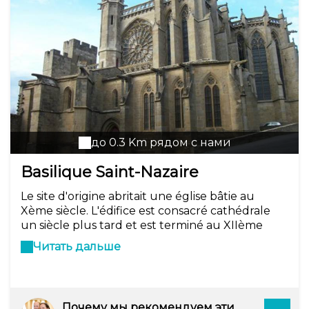
до 0.3 Km рядом с нами
Basilique Saint-Nazaire
Le site d'origine abritait une église bâtie au
Xème siècle. L'édifice est consacré cathédrale
un siècle plus tard et est terminé au XIIème
siècle. À la fin du XIXème siècle, cela devient
Читать дальше
une basilique. Son architecture romane et
gothique ainsi que ses vitraux en font un site
d'exception.
Почему мы рекомендуем эти