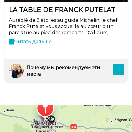
LA TABLE DE FRANCK PUTELAT
Auréolé de 2 étoiles au guide Michelin, le chef
Franck Putelat vous accueille au cœur d'un
parc situé au pied des remparts. D'ailleurs,
l'hôtel s'intitule « Le Parc » quand « La Table »
Читать дальше
désigne le restaurant. Dans une ambiance
contemporaine, vous y dégusterez une cuisine
que le chef qualifie de « classique fiction », soit
des grands classiques détournés.
Почему мы рекомендуем эти
места