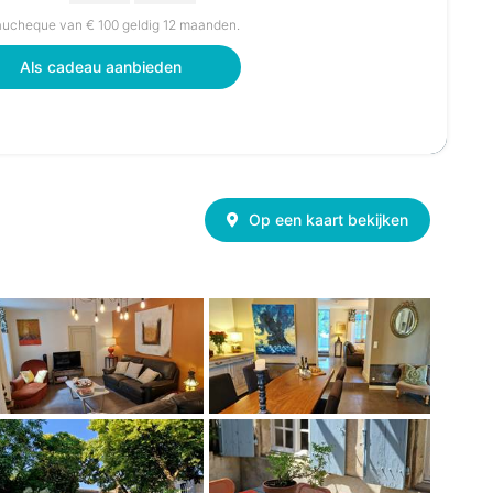
ucheque van € 100 geldig 12 maanden.
Als cadeau aanbieden
Op een kaart bekijken