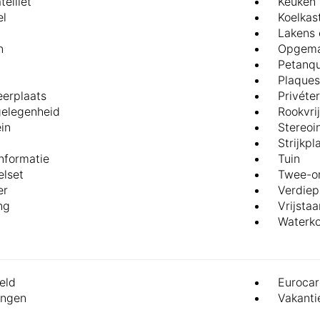
telliet
Keuken 
el
Koelkas
Lakens 
n
Opgema
Petanq
Plaques
eerplaats
Privéte
elegenheid
Rookvri
in
Stereoin
Strijkpl
informatie
Tuin
lset
Twee-o
er
Verdiep
ng
Vrijsta
Waterko
eld
Eurocar
ingen
Vakant