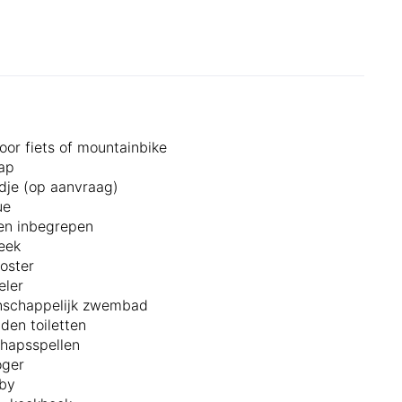
oor fiets of mountainbike
ap
je (op aanvraag)
ue
en inbegrepen
heek
oster
eler
schappelijk zwembad
den toiletten
hapsspellen
oger
aby