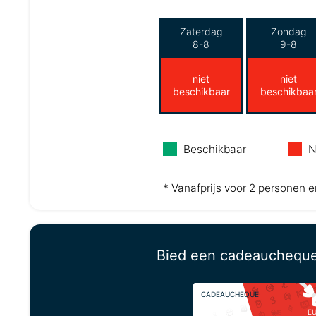
Zaterdag
Zondag
8-8
9-8
niet
niet
beschikbaar
beschikbaa
Beschikbaar
N
* Vanafprijs voor 2 personen e
Bied een cadeauchequ
CADEAUCHEQUE
E