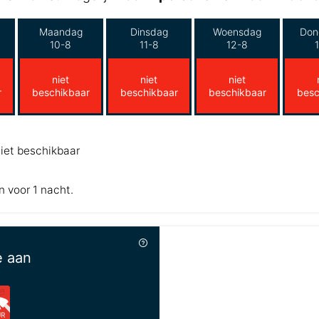
Maandag
Dinsdag
Woensdag
Don
10-8
11-8
12-8
niet
niet
niet
r
beschikbaar
beschikbaar
beschikbaar
besc
iet beschikbaar
n voor 1 nacht.
e aan
UR