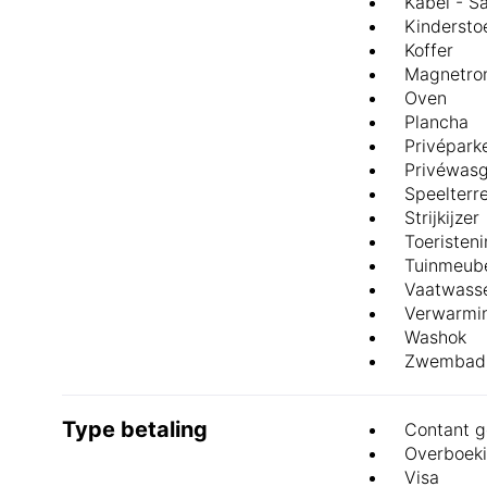
Kabel - Sa
Kindersto
Koffer
Magnetro
Oven
Plancha
Privépark
Privéwasg
Speelterre
Strijkijzer
Toeristen
Tuinmeube
Vaatwass
Verwarmi
Washok
Zwembad
Type betaling
Contant g
Overboek
Visa