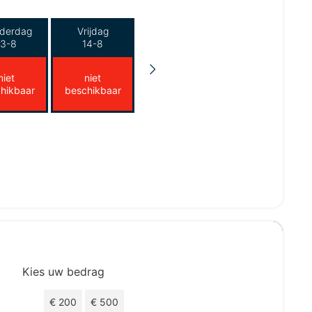
derdag
Vrijdag
13-8
14-8
niet
niet
hikbaar
beschikbaar
Kies uw bedrag
€ 100
€ 200
€ 500