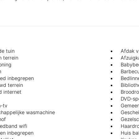
e tuin
Afdak v
 terrein
Afzuigk
oning
Babybed
n
Barbec
ed inbegrepen
Bedlinn
d terrein
Bibliot
 internet
Broodro
DVD-sp
n-tv
Gemeen
happelijke wasmachine
Geschei
hof
Gezelsc
eedband wifi
Haardr
en inbegrepen
Huis b