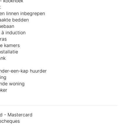
- kookhoek
t
en linnen inbegrepen
akte bedden
uebaan
 à induction
rras
je kamers
stallatie
ank
nder-een-kap huurder
ing
ande woning
ker
d - Mastercard
iecheques