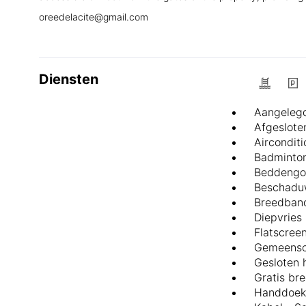
oreedelacite@gmail.com
Diensten
Aangelegd
Afgesloten
Airconditi
Badminto
Beddengo
Beschaduw
Breedband
Diepvries
Flatscree
Gemeensc
Gesloten 
Gratis br
Handdoek