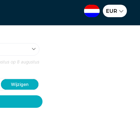
EUR
ustus
op
8 augustus
Wijzigen