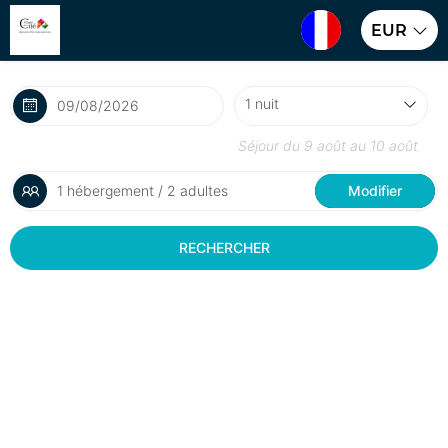
EUR
Séjour du
9 août
au
10 août
1 hébergement / 2 adultes
Modifier