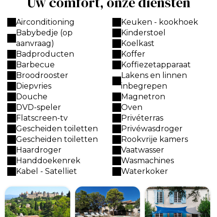
Uw comfort, onze diensten
Airconditioning
Keuken - kookhoek
Babybedje (op
Kinderstoel
aanvraag)
Koelkast
Badproducten
Koffer
Barbecue
Koffiezetapparaat
Broodrooster
Lakens en linnen
Diepvries
inbegrepen
Douche
Magnetron
DVD-speler
Oven
Flatscreen-tv
Privéterras
Gescheiden toiletten
Privéwasdroger
Gescheiden toiletten
Rookvrije kamers
Haardroger
Vaatwasser
Handdoekenrek
Wasmachines
Kabel - Satelliet
Waterkoker