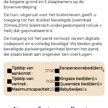
de begane grond en 5 slaapkamers op de
bovenverdieping.
De tuin, uitgerust voor het buitenleven, geeft u
toegang tot het dubbel beveiligde zwembad
(10mx4,20m) (elektrisch ondergedompeld rolluik +
hek) dat geprivatiseerd is.
De toegang tot het pand verloopt via een digitale
codepoort en is volledig beveiligd. Wij bieden gratis
beveiligde parkeergelegenheid binnen het pand,
die plaats biedt aan ongeveer tien voertuigen.
Tijdstip van
Eenpersoonsbed(den)
17:00
6
aankomst :
:
Tijdstip van
Kingsize bed(den):
4
11:00
vertrek :
Queensize bed(den):
4
Maximumcapaciteit:
22
Babybedjes:
Ja